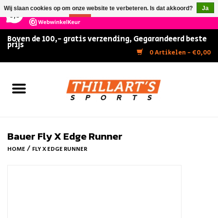
×
147
Reviews
Wij slaan cookies op om onze website te verbeteren. Is dat akkoord?
Ja
9,5
Nee
Meer over cookies »
Boven de 100,- gratis verzending, Gegarandeerd beste
prijs
Home
0 Artikelen - €0,00
Slijpen
Zwemmen
Kunstschaatsen
Bauer Fly X Edge Runner
/
HOME
FLY X EDGE RUNNER
Inline Skates
IJshockey
FITNESS & ULTIMATE SHAPE