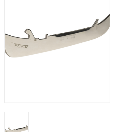
Schaatsen
Rolschaatsen
SALE
Merken
Gift Card