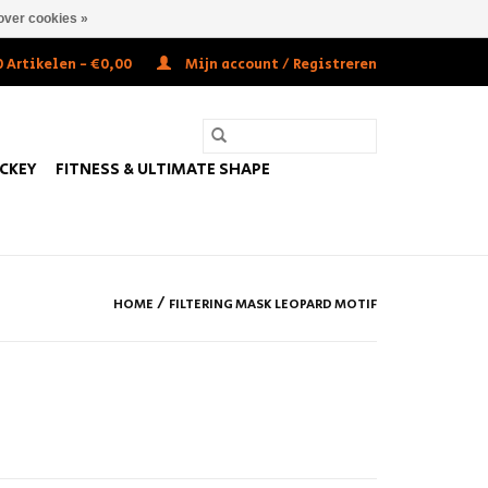
over cookies »
 Artikelen - €0,00
Mijn account / Registreren
OCKEY
FITNESS & ULTIMATE SHAPE
/
HOME
FILTERING MASK LEOPARD MOTIF