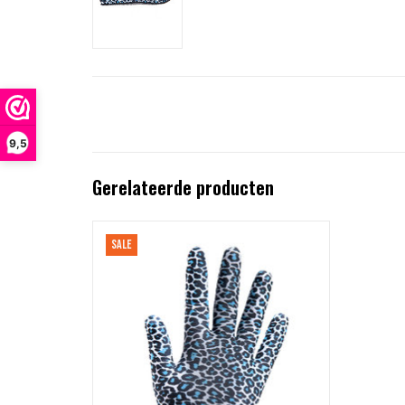
9,5
Gerelateerde producten
Gloves with Blue Leopard Motif 541
SALE