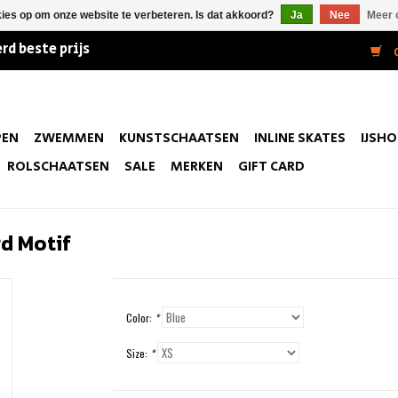
kies op om onze website te verbeteren. Is dat akkoord?
Ja
Nee
Meer 
rd beste prijs
0
PEN
ZWEMMEN
KUNSTSCHAATSEN
INLINE SKATES
IJSH
ROLSCHAATSEN
SALE
MERKEN
GIFT CARD
d Motif
Color:
*
Size:
*