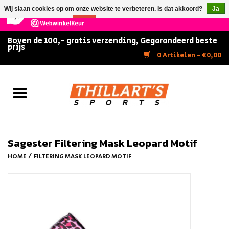
×
147
Reviews
Wij slaan cookies op om onze website te verbeteren. Is dat akkoord?
Ja
9,5
Nee
Meer over cookies »
Boven de 100,- gratis verzending, Gegarandeerd beste
prijs
Home
0 Artikelen - €0,00
Slijpen
Zwemmen
Kunstschaatsen
Sagester Filtering Mask Leopard Motif
/
HOME
FILTERING MASK LEOPARD MOTIF
Inline Skates
IJshockey
FITNESS & ULTIMATE SHAPE