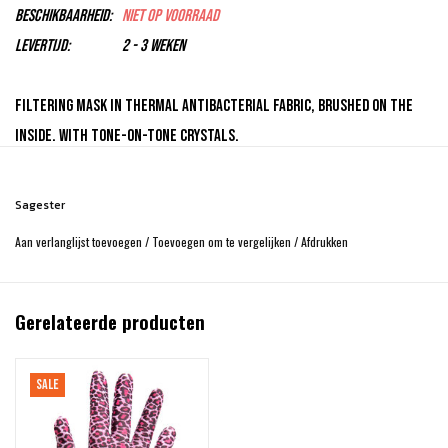
Beschikbaarheid:
Niet op voorraad
Levertijd:
2 - 3 weken
Filtering mask in thermal antibacterial fabric, brushed on the
inside. With tone-on-tone crystals.
Available sizes XS/S/M
XS = 3/6 years S = 7/12 years M = woman, girl
Sagester
Aan verlanglijst toevoegen
/
Toevoegen om te vergelijken
/
Afdrukken
Gerelateerde producten
SALE