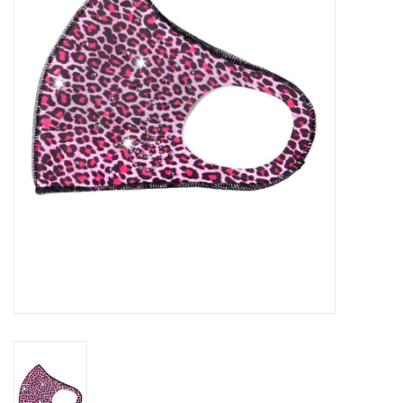
Schaatsen
Rolschaatsen
SALE
Merken
Gift Card