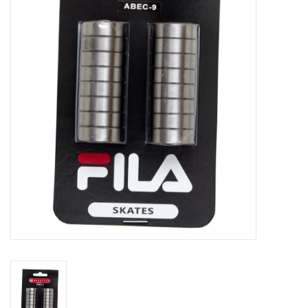
Schaatsen
Rolschaatsen
SALE
Merken
Gift Card