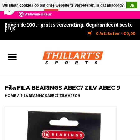
×
147
Reviews
Wij slaan cookies op om onze website te verbeteren. Is dat akkoord?
Ja
9,5
Nee
Meer over cookies »
Boven de 100,- gratis verzending, Gegarandeerd beste
prijs
Home
0 Artikelen - €0,00
Slijpen
Zwemmen
Kunstschaatsen
Fila FILA BEARINGS ABEC7 ZILV ABEC 9
/
HOME
FILA BEARINGS ABEC7 ZILV ABEC 9
Inline Skates
IJshockey
FITNESS & ULTIMATE SHAPE