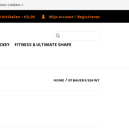
over cookies »
 Artikelen - €0,00
Mijn account / Registreren
OCKEY
FITNESS & ULTIMATE SHAPE
/
HOME
EP BAUER X S24 INT