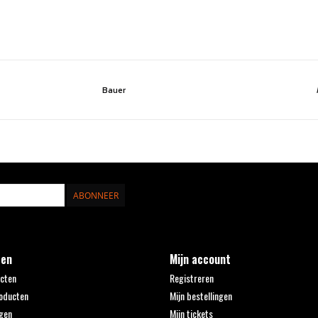
Bauer
ABONNEER
ten
Mijn account
ucten
Registreren
oducten
Mijn bestellingen
gen
Mijn tickets