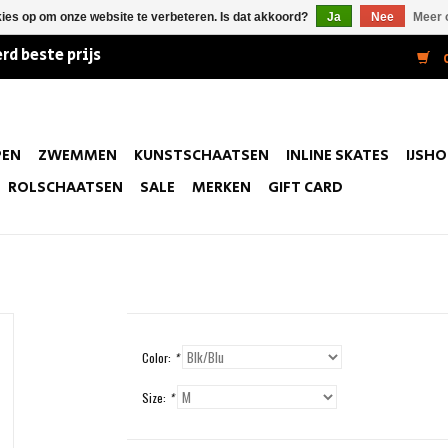
kies op om onze website te verbeteren. Is dat akkoord?
Ja
Nee
Meer 
rd beste prijs
0
PEN
ZWEMMEN
KUNSTSCHAATSEN
INLINE SKATES
IJSH
ROLSCHAATSEN
SALE
MERKEN
GIFT CARD
Color:
*
Size:
*