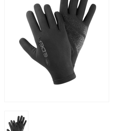
Schaatsen
Rolschaatsen
SALE
Merken
Gift Card