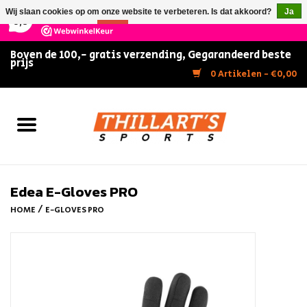
×
147
Reviews
Wij slaan cookies op om onze website te verbeteren. Is dat akkoord?
Ja
9,5
Nee
Meer over cookies »
Boven de 100,- gratis verzending, Gegarandeerd beste
prijs
Home
0 Artikelen - €0,00
Slijpen
Zwemmen
Kunstschaatsen
Edea E-Gloves PRO
/
HOME
E-GLOVES PRO
Inline Skates
IJshockey
FITNESS & ULTIMATE SHAPE