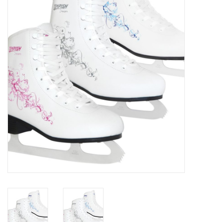
Schaatsen
Rolschaatsen
SALE
Merken
Gift Card