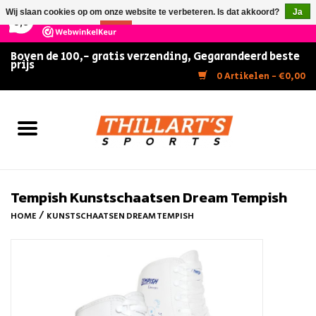
×
147
Reviews
Wij slaan cookies op om onze website te verbeteren. Is dat akkoord?
Ja
9,5
Nee
Meer over cookies »
Boven de 100,- gratis verzending, Gegarandeerd beste
prijs
Home
0 Artikelen - €0,00
Slijpen
Zwemmen
Kunstschaatsen
Tempish Kunstschaatsen Dream Tempish
/
HOME
KUNSTSCHAATSEN DREAM TEMPISH
Inline Skates
IJshockey
FITNESS & ULTIMATE SHAPE