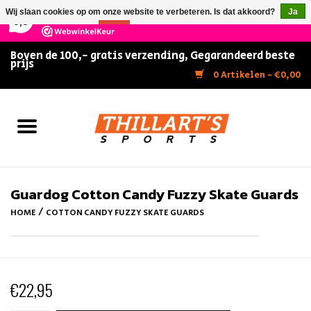
×
147
Reviews
Wij slaan cookies op om onze website te verbeteren. Is dat akkoord?
Ja
9,5
Nee
Meer over cookies »
Boven de 100,- gratis verzending, Gegarandeerd beste
prijs
Home
0 Artikelen - €0,00
Slijpen
Zwemmen
Kunstschaatsen
Guardog Cotton Candy Fuzzy Skate Guards
/
HOME
COTTON CANDY FUZZY SKATE GUARDS
Inline Skates
IJshockey
€22,95
FITNESS & ULTIMATE SHAPE