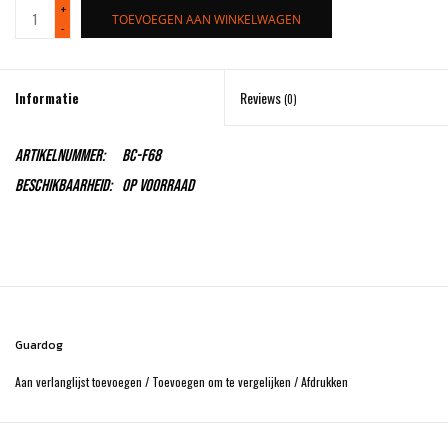
+
TOEVOEGEN AAN WINKELWAGEN
-
Schaatsen
Informatie
Reviews
Rolschaatsen
(0)
SALE
Artikelnummer:
BC-F68
Beschikbaarheid:
Op voorraad
Merken
Gift Card
Guardog
Aan verlanglijst toevoegen
/
Toevoegen om te vergelijken
/
Afdrukken