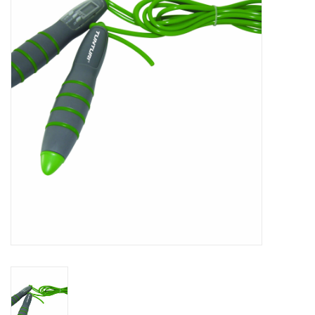
Schaatsen
Rolschaatsen
SALE
Merken
Gift Card