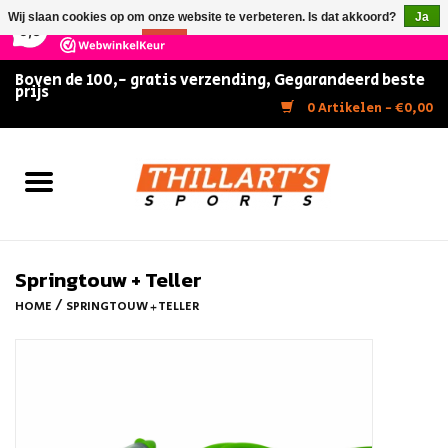
×
147
Reviews
Wij slaan cookies op om onze website te verbeteren. Is dat akkoord?
Ja
9,5
Nee
Meer over cookies »
Boven de 100,- gratis verzending, Gegarandeerd beste
prijs
Home
0 Artikelen - €0,00
Slijpen
Zwemmen
Kunstschaatsen
Springtouw + Teller
/
HOME
SPRINGTOUW + TELLER
Inline Skates
IJshockey
FITNESS & ULTIMATE SHAPE