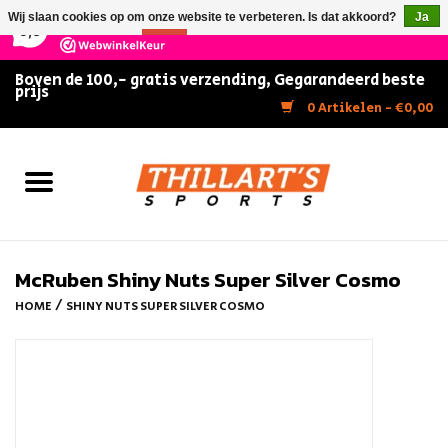
×
147
Reviews
Wij slaan cookies op om onze website te verbeteren. Is dat akkoord?
Ja
9,5
Nee
Meer over cookies »
Boven de 100,- gratis verzending, Gegarandeerd beste
prijs
Home
0 Artikelen - €0,00
Slijpen
Zwemmen
Kunstschaatsen
McRuben Shiny Nuts Super Silver Cosmo
/
HOME
SHINY NUTS SUPER SILVER COSMO
Inline Skates
IJshockey
FITNESS & ULTIMATE SHAPE