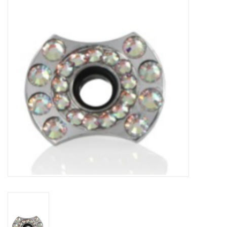
Schaatsen
Rolschaatsen
SALE
Merken
Gift Card