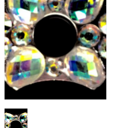
Schaatsen
Rolschaatsen
SALE
Merken
Gift Card