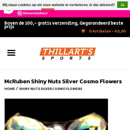
×
147
Reviews
Wij slaan cookies op om onze website te verbeteren. Is dat akkoord?
Ja
9,5
Nee
Meer over cookies »
Boven de 100,- gratis verzending, Gegarandeerd beste
prijs
Home
0 Artikelen - €0,00
Slijpen
Zwemmen
Kunstschaatsen
McRuben Shiny Nuts Silver Cosmo Flowers
/
HOME
SHINY NUTS SILVER COSMO FLOWERS
Inline Skates
IJshockey
FITNESS & ULTIMATE SHAPE