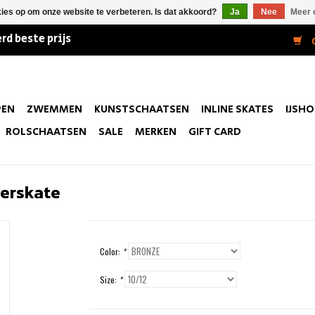
kies op om onze website te verbeteren. Is dat akkoord?
Ja
Nee
Meer 
rd beste prijs
0
PEN
ZWEMMEN
KUNSTSCHAATSEN
INLINE SKATES
IJSH
ROLSCHAATSEN
SALE
MERKEN
GIFT CARD
erskate
Color:
*
Size:
*