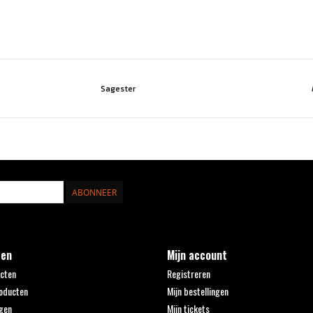
Sagester
ABONNEER
ten
Mijn account
ucten
Registreren
oducten
Mijn bestellingen
gen
Mijn tickets