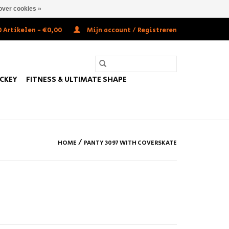
over cookies »
 Artikelen - €0,00
Mijn account / Registreren
OCKEY
FITNESS & ULTIMATE SHAPE
/
HOME
PANTY 3097 WITH COVERSKATE