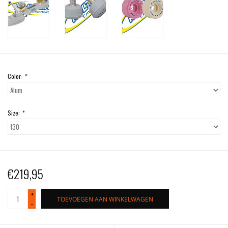
Color:
*
Size:
*
€219,95
+
TOEVOEGEN AAN WINKELWAGEN
-