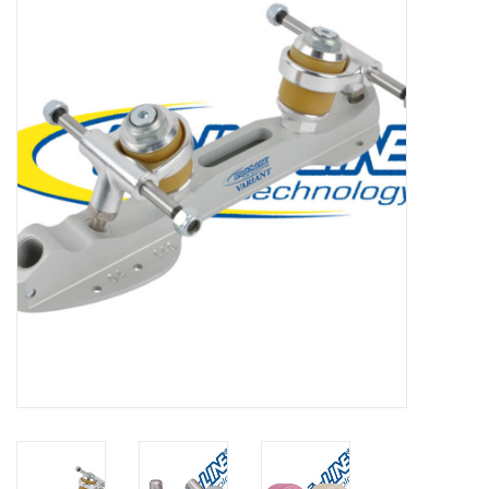
Schaatsen
Rolschaatsen
SALE
Merken
Gift Card