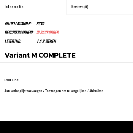
Informatie
Reviews
(0)
Artikelnummer:
PCVA
Beschikbaarheid:
In backorder
Levertijd:
1 a 2 weken
Variant M COMPLETE
Roll Line
For beginner competitive skaters
Aan verlanglijst toevoegen
/
Toevoegen om te vergelijken
/
Afdrukken
With aluminum trucks and steel axles.
With standard wrenches,Wheels,Bearings,Toe Stop included.
Description
Sizes:
90 – 100 – 110 – 120 – 130 – 140 – 150 – 160 – 170 – 180 – 190