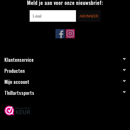
Meld je aan voor onze nieuwsbrief:
Frame:
alluminum
Cushions:
natural rubber
ABONNEER
Trucks:
alluminum with steel axles
Toe stops:
grey (standard)
Klantenservice
Producten
Mijn account
Thillartssports