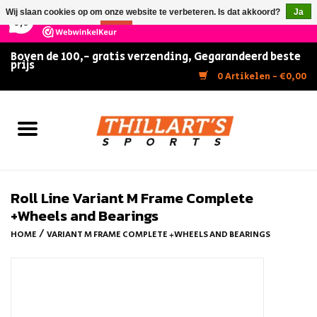
×
147
Reviews
Wij slaan cookies op om onze website te verbeteren. Is dat akkoord?
Ja
9,5
Nee
Meer over cookies »
Boven de 100,- gratis verzending, Gegarandeerd beste
prijs
Home
0 Artikelen - €0,00
Slijpen
Zwemmen
Kunstschaatsen
Roll Line Variant M Frame Complete
+Wheels and Bearings
Inline Skates
/
HOME
VARIANT M FRAME COMPLETE +WHEELS AND BEARINGS
IJshockey
FITNESS & ULTIMATE SHAPE