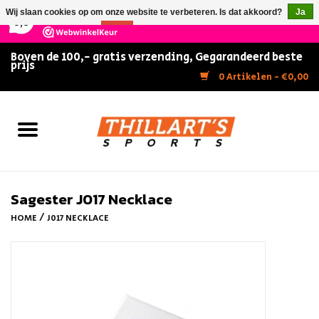
×
147
Reviews
Wij slaan cookies op om onze website te verbeteren. Is dat akkoord?
Ja
9,5
Nee
Meer over cookies »
Boven de 100,- gratis verzending, Gegarandeerd beste
prijs
Home
0 Artikelen - €0,00
Slijpen
Zwemmen
Kunstschaatsen
Sagester J017 Necklace
/
HOME
J017 NECKLACE
Inline Skates
IJshockey
FITNESS & ULTIMATE SHAPE