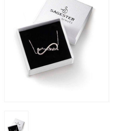
Schaatsen
Rolschaatsen
SALE
Merken
Gift Card