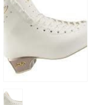
Schaatsen
Rolschaatsen
SALE
Merken
Gift Card