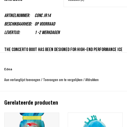
Artikelnummer:
CONC Jr14
Beschikbaarheid:
Op voorraad
Levertijd:
1 -2 Werkdagen
The Concerto boot has been designed for high-end performance ice
skating. Edea have used all their experience and know-how to
produce a boot that combines modern technology with the
Edea
traditional look. The extra strength in this boot means it is
Aan verlanglijst toevoegen
/
Toevoegen om te vergelijken
/
Afdrukken
often the choice for male skaters or pairs who require the extra
support needed for high jumps.
Gerelateerde producten