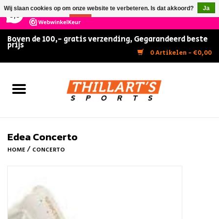
×
147
Reviews
Wij slaan cookies op om onze website te verbeteren. Is dat akkoord?
Ja
9,5
Nee
Meer over cookies »
Boven de 100,- gratis verzending, Gegarandeerd beste
prijs
Home
0 Artikelen - €0,00
Slijpen
Zwemmen
Kunstschaatsen
Edea Concerto
/
HOME
CONCERTO
Inline Skates
IJshockey
FITNESS & ULTIMATE SHAPE