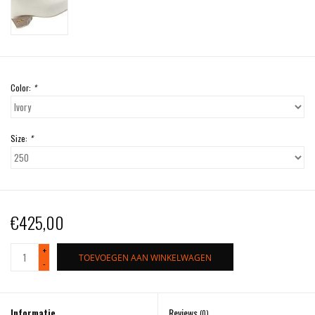
Color:
*
Size:
*
€425,00
+
TOEVOEGEN AAN WINKELWAGEN
-
Informatie
Reviews
(0)