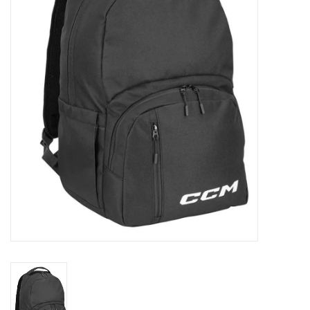
Schaatsen
Rolschaatsen
SALE
Merken
Gift Card