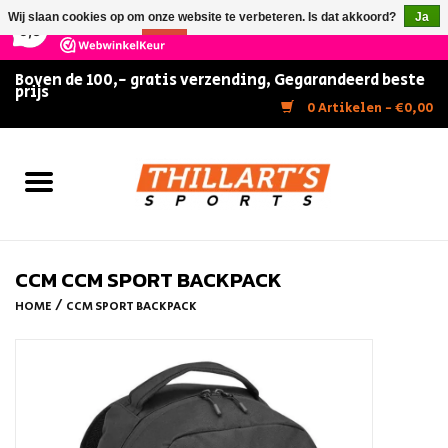
×
147
Reviews
Wij slaan cookies op om onze website te verbeteren. Is dat akkoord?
Ja
9,5
Nee
Meer over cookies »
Boven de 100,- gratis verzending, Gegarandeerd beste
prijs
Home
0 Artikelen - €0,00
Slijpen
Zwemmen
Kunstschaatsen
CCM CCM SPORT BACKPACK
/
HOME
CCM SPORT BACKPACK
Inline Skates
IJshockey
FITNESS & ULTIMATE SHAPE