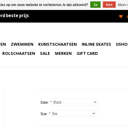
kies op om onze website te verbeteren. Is dat akkoord?
Ja
Nee
Meer 
rd beste prijs
0
PEN
ZWEMMEN
KUNSTSCHAATSEN
INLINE SKATES
IJSH
ROLSCHAATSEN
SALE
MERKEN
GIFT CARD
Color:
*
Size:
*