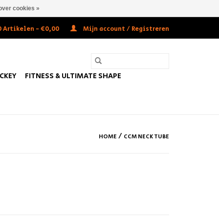
over cookies »
 Artikelen - €0,00
Mijn account / Registreren
OCKEY
FITNESS & ULTIMATE SHAPE
/
HOME
CCM NECK TUBE