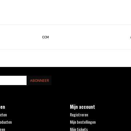
CCM
ABONNEER
ten
Mijn account
ucten
Registreren
oducten
Mijn bestellingen
gen
Mijn tickets