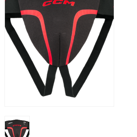
Schaatsen
Rolschaatsen
SALE
Merken
Gift Card