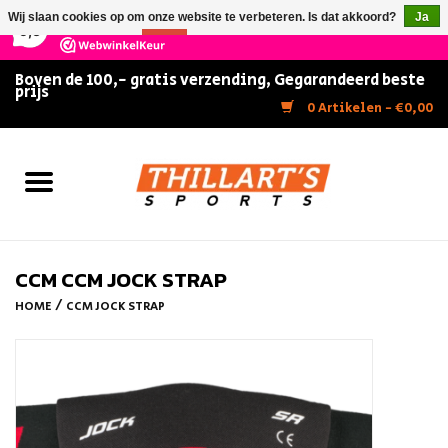
×
147
Reviews
Wij slaan cookies op om onze website te verbeteren. Is dat akkoord?
Ja
9,5
Nee
Meer over cookies »
Boven de 100,- gratis verzending, Gegarandeerd beste
prijs
Home
0 Artikelen - €0,00
Slijpen
Zwemmen
Kunstschaatsen
CCM CCM JOCK STRAP
/
HOME
CCM JOCK STRAP
Inline Skates
IJshockey
FITNESS & ULTIMATE SHAPE