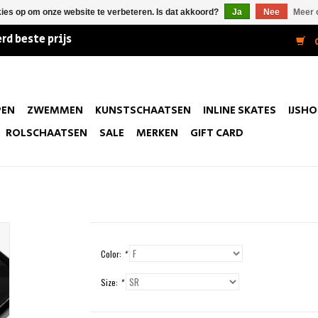
kies op om onze website te verbeteren. Is dat akkoord?
Ja
Nee
Meer 
rd beste prijs
0
PEN
ZWEMMEN
KUNSTSCHAATSEN
INLINE SKATES
IJSH
ROLSCHAATSEN
SALE
MERKEN
GIFT CARD
Color:
*
Size:
*