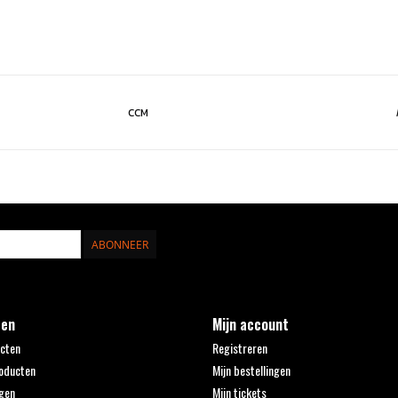
CCM
ABONNEER
ten
Mijn account
ucten
Registreren
oducten
Mijn bestellingen
gen
Mijn tickets