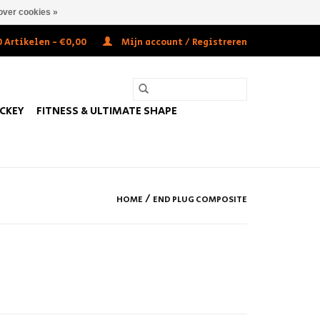
over cookies »
 Artikelen - €0,00
Mijn account / Registreren
OCKEY
FITNESS & ULTIMATE SHAPE
/
HOME
END PLUG COMPOSITE