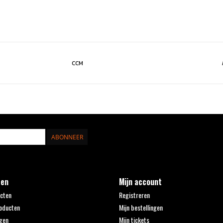
CCM
ABONNEER
ten
Mijn account
ucten
Registreren
oducten
Mijn bestellingen
gen
Mijn tickets