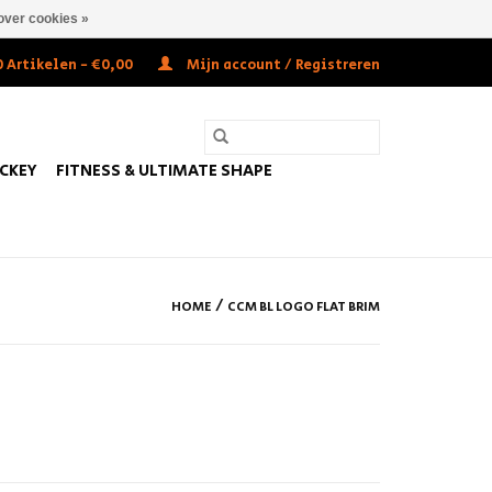
over cookies »
 Artikelen - €0,00
Mijn account / Registreren
OCKEY
FITNESS & ULTIMATE SHAPE
/
HOME
CCM BL LOGO FLAT BRIM