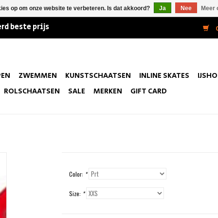
kies op om onze website te verbeteren. Is dat akkoord?
Ja
Nee
Meer 
rd beste prijs
0
PEN
ZWEMMEN
KUNSTSCHAATSEN
INLINE SKATES
IJSH
ROLSCHAATSEN
SALE
MERKEN
GIFT CARD
Color:
*
Size:
*