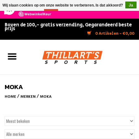
×
147
Reviews
Wij slaan cookies op om onze website te verbeteren. Is dat akkoord?
Ja
9,5
Nee
Meer over cookies »
Boven de 100,- gratis verzending, Gegarandeerd beste
prijs
Home
0 Artikelen - €0,00
Slijpen
Zwemmen
Kunstschaatsen
MOKA
/
/
HOME
MERKEN
MOKA
Inline Skates
IJshockey
FITNESS & ULTIMATE SHAPE