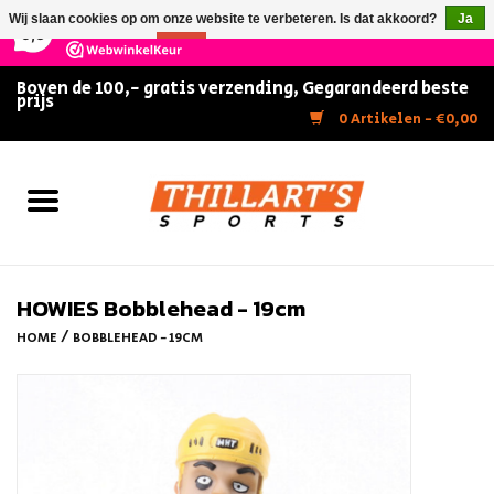
×
147
Reviews
Wij slaan cookies op om onze website te verbeteren. Is dat akkoord?
Ja
9,5
Nee
Meer over cookies »
Boven de 100,- gratis verzending, Gegarandeerd beste
prijs
Home
0 Artikelen - €0,00
Slijpen
Zwemmen
Kunstschaatsen
HOWIES Bobblehead - 19cm
/
HOME
BOBBLEHEAD - 19CM
Inline Skates
IJshockey
FITNESS & ULTIMATE SHAPE