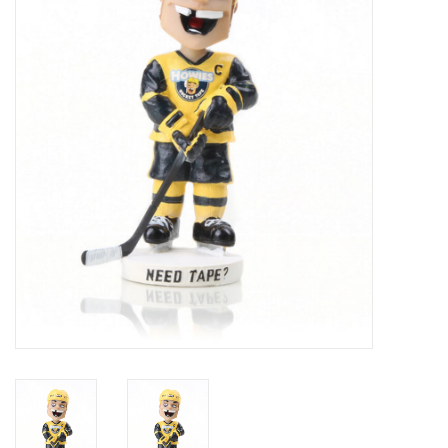
Schaatsen
Rolschaatsen
SALE
Merken
Gift Card