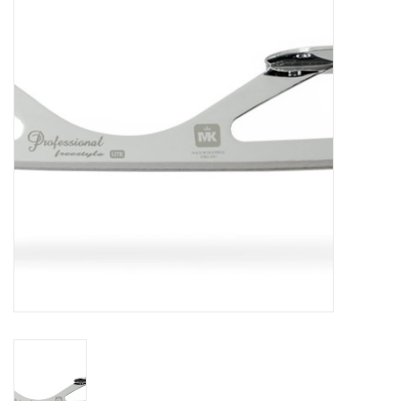
Schaatsen
Rolschaatsen
SALE
Merken
Gift Card