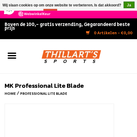
×
147
Reviews
Wij slaan cookies op om onze website te verbeteren. Is dat akkoord?
Ja
9,5
Nee
Meer over cookies »
Boven de 100,- gratis verzending, Gegarandeerd beste
prijs
Home
0 Artikelen - €0,00
Slijpen
Zwemmen
Kunstschaatsen
MK Professional Lite Blade
/
HOME
PROFESSIONAL LITE BLADE
Inline Skates
IJshockey
FITNESS & ULTIMATE SHAPE