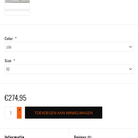
Color:
*
Size:
*
€274,95
+
TOEVOEGEN AAN WINKELWAGEN
-
Informatie
Reviews
(0)