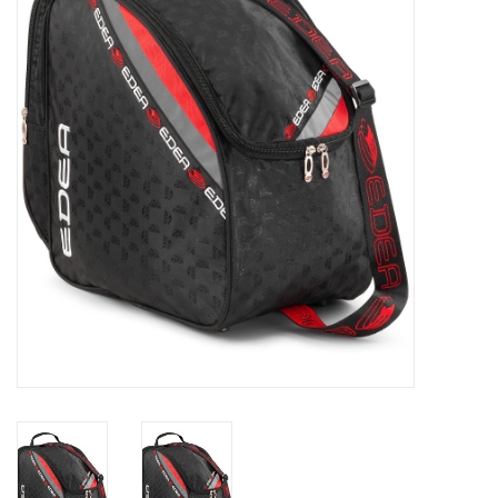
Schaatsen
Rolschaatsen
SALE
Merken
Gift Card