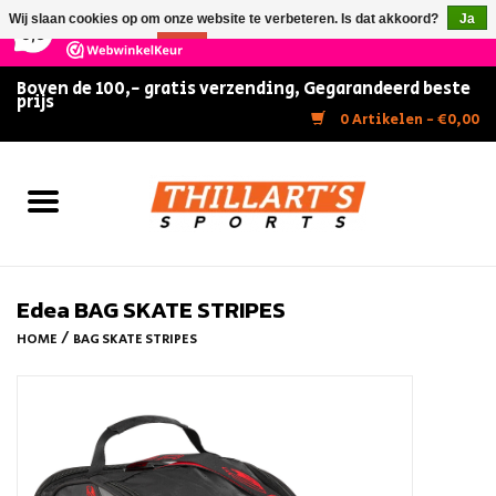
×
147
Reviews
Wij slaan cookies op om onze website te verbeteren. Is dat akkoord?
Ja
9,5
Nee
Meer over cookies »
Boven de 100,- gratis verzending, Gegarandeerd beste
prijs
Home
0 Artikelen - €0,00
Slijpen
Zwemmen
Kunstschaatsen
Edea BAG SKATE STRIPES
/
HOME
BAG SKATE STRIPES
Inline Skates
IJshockey
FITNESS & ULTIMATE SHAPE