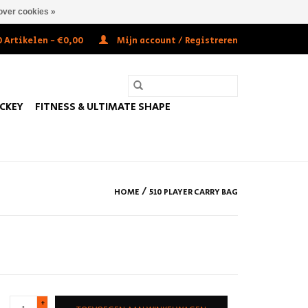
over cookies »
 Artikelen - €0,00
Mijn account / Registreren
OCKEY
FITNESS & ULTIMATE SHAPE
/
HOME
510 PLAYER CARRY BAG
+