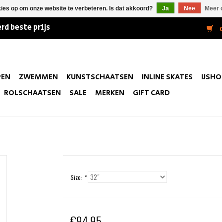
kies op om onze website te verbeteren. Is dat akkoord?
Ja
Nee
Meer 
rd beste prijs
0
PEN
ZWEMMEN
KUNSTSCHAATSEN
INLINE SKATES
IJSH
ROLSCHAATSEN
SALE
MERKEN
GIFT CARD
Size:
*
€94,95