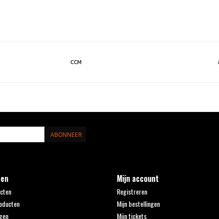
CCM
ABONNEER
ten
Mijn account
ucten
Registreren
oducten
Mijn bestellingen
gen
Mijn tickets