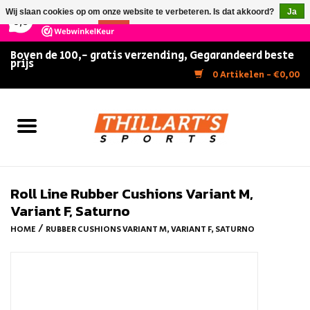
×
147
Reviews
Wij slaan cookies op om onze website te verbeteren. Is dat akkoord?
Ja
9,5
Nee
Meer over cookies »
Boven de 100,- gratis verzending, Gegarandeerd beste
prijs
Home
0 Artikelen - €0,00
Slijpen
Zwemmen
Kunstschaatsen
Roll Line Rubber Cushions Variant M,
Variant F, Saturno
Inline Skates
/
HOME
RUBBER CUSHIONS VARIANT M, VARIANT F, SATURNO
IJshockey
FITNESS & ULTIMATE SHAPE