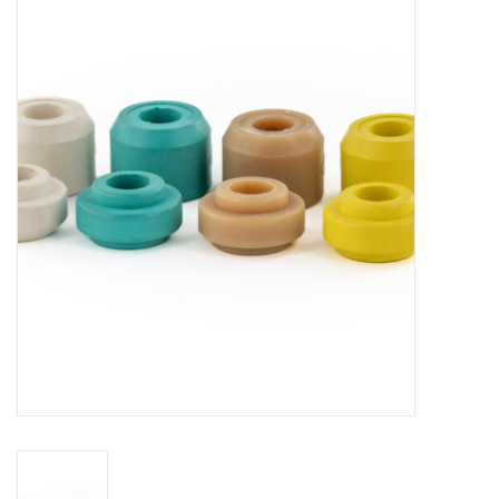
Schaatsen
Rolschaatsen
SALE
Merken
Gift Card