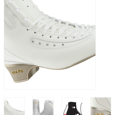
Schaatsen
Rolschaatsen
SALE
Merken
Gift Card