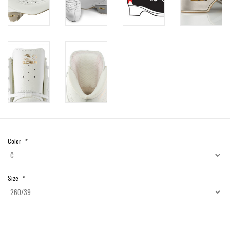
Color:
*
Size:
*