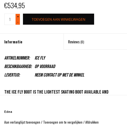
€534,95
+
TOEVOEGEN AAN WINKELWAGEN
-
Informatie
Reviews
(0)
Artikelnummer:
ICE FLY
Beschikbaarheid:
Op voorraad
Levertijd:
Neem contact op met de winkel
The Ice Fly boot is the lightest skating boot available and
represents a huge turning point in skating and skating
technology; an ultra modern design for skaters who like winning.
Edea
The flexibility in the boot means added grace and elegance to
Aan verlanglijst toevoegen
/
Toevoegen om te vergelijken
/
Afdrukken
every performance.