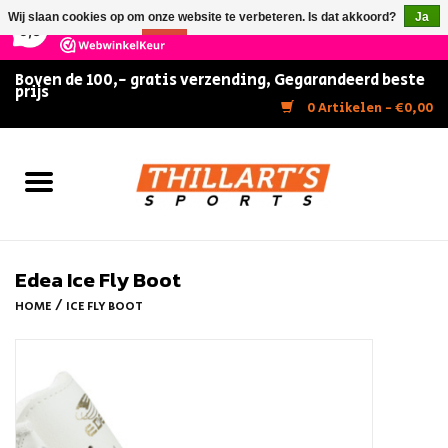
×
147
Reviews
Wij slaan cookies op om onze website te verbeteren. Is dat akkoord?
Ja
9,5
Nee
Meer over cookies »
Boven de 100,- gratis verzending, Gegarandeerd beste
prijs
Home
0 Artikelen - €0,00
Slijpen
Zwemmen
Kunstschaatsen
Edea Ice Fly Boot
/
HOME
ICE FLY BOOT
Inline Skates
IJshockey
FITNESS & ULTIMATE SHAPE