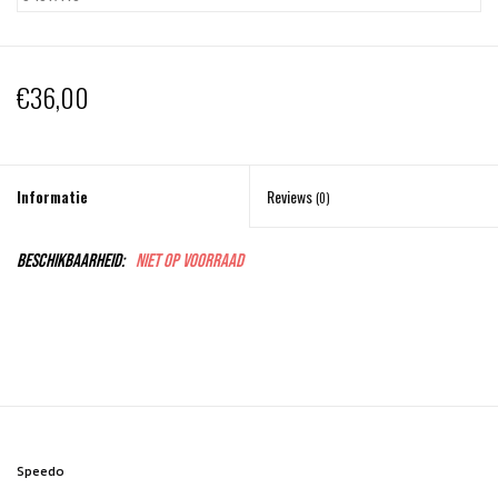
Schaatsen
€36,00
Rolschaatsen
SALE
Informatie
Reviews
(0)
Merken
Beschikbaarheid:
Niet op voorraad
Gift Card
Speedo