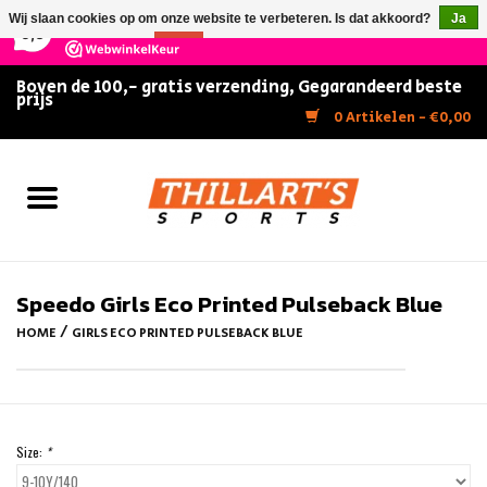
×
147
Reviews
Wij slaan cookies op om onze website te verbeteren. Is dat akkoord?
Ja
9,5
Nee
Meer over cookies »
Boven de 100,- gratis verzending, Gegarandeerd beste
prijs
Home
0 Artikelen - €0,00
Slijpen
Zwemmen
Kunstschaatsen
Speedo Girls Eco Printed Pulseback Blue
/
HOME
GIRLS ECO PRINTED PULSEBACK BLUE
Inline Skates
IJshockey
Size:
*
FITNESS & ULTIMATE SHAPE