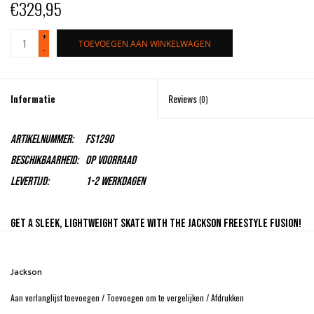
€329,95
+
TOEVOEGEN AAN WINKELWAGEN
-
Informatie
Reviews
(0)
Artikelnummer:
FS1290
Beschikbaarheid:
Op voorraad
Levertijd:
1-2 Werkdagen
Get a sleek, lightweight skate with the Jackson Freestyle Fusion!
Jackson
Sizes
Widths
Women's
4 - 10 Full & half
R (A/B), W (C/D)
Aan verlanglijst toevoegen
/
Toevoegen om te vergelijken
/
Afdrukken