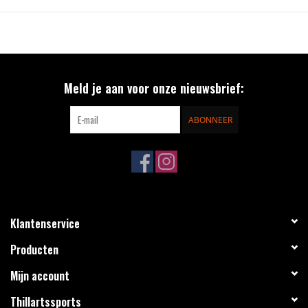
Misses
1 - 3.5 Full & half
R (A/B), W (C/D)
PRODUCT FEATURES
Cut resistant Microfiber upper, with non-abrasive fabric
Meld je aan voor onze nieuwsbrief:
lining makes initial fit soft and comfortable
Specially re-designed covered tongue with soft top-line
ABONNEER
eliminates shin irritation; lace slits in tongue keep tongues in
place
Fusion soles with Ultima Aspire XP blade attached
40/45 Support
Klantenservice
Producten
Mijn account
Thillartssports