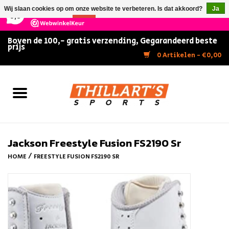
×
147
Reviews
Wij slaan cookies op om onze website te verbeteren. Is dat akkoord?
Ja
9,5
Nee
Meer over cookies »
Boven de 100,- gratis verzending, Gegarandeerd beste
prijs
Home
0 Artikelen - €0,00
Slijpen
Zwemmen
Kunstschaatsen
Jackson Freestyle Fusion FS2190 Sr
/
HOME
FREESTYLE FUSION FS2190 SR
Inline Skates
IJshockey
FITNESS & ULTIMATE SHAPE