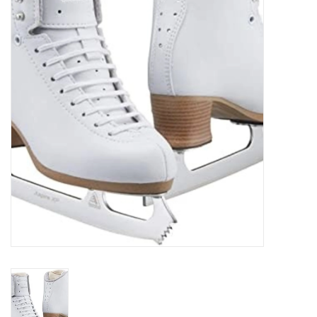
Schaatsen
Rolschaatsen
SALE
Merken
Gift Card