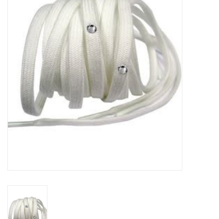
Schaatsen
Rolschaatsen
SALE
Merken
Gift Card