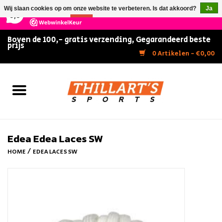
×
147
Reviews
Wij slaan cookies op om onze website te verbeteren. Is dat akkoord?
Ja
9,5
Nee
Meer over cookies »
Boven de 100,- gratis verzending, Gegarandeerd beste
prijs
Home
0 Artikelen - €0,00
Slijpen
Zwemmen
Kunstschaatsen
Edea Edea Laces SW
/
HOME
EDEA LACES SW
Inline Skates
IJshockey
FITNESS & ULTIMATE SHAPE