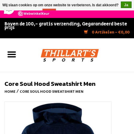
×
147
Reviews
Wij slaan cookies op om onze website te verbeteren. Is dat akkoord?
Ja
9,5
Nee
Meer over cookies »
Boven de 100,- gratis verzending, Gegarandeerd beste
prijs
Home
0 Artikelen - €0,00
Slijpen
Zwemmen
Kunstschaatsen
Core Soul Hood Sweatshirt Men
/
HOME
CORE SOUL HOOD SWEATSHIRT MEN
Inline Skates
IJshockey
FITNESS & ULTIMATE SHAPE