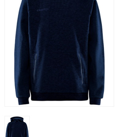
Schaatsen
Rolschaatsen
SALE
Merken
Gift Card