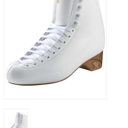
Schaatsen
Rolschaatsen
SALE
Merken
Gift Card