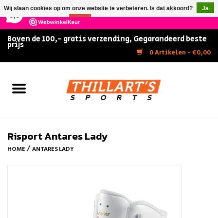
×
147
Reviews
Wij slaan cookies op om onze website te verbeteren. Is dat akkoord?
Ja
9,5
Nee
Meer over cookies »
Boven de 100,- gratis verzending, Gegarandeerd beste
prijs
Home
0 Artikelen - €0,00
Slijpen
Zwemmen
Kunstschaatsen
Risport Antares Lady
/
HOME
ANTARES LADY
Inline Skates
IJshockey
FITNESS & ULTIMATE SHAPE