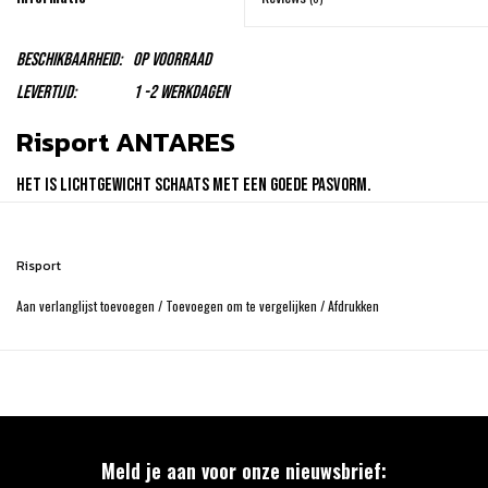
Beschikbaarheid:
Op voorraad
Levertijd:
1 -2 Werkdagen
Risport ANTARES
Het is lichtgewicht schaats met een goede pasvorm.
De Antares Ice is de ideale schaats voor de serieuze recreatieve
schaatser, de Antares is een leren schaats, met een support van
Risport
30.
Aan verlanglijst toevoegen
/
Toevoegen om te vergelijken
/
Afdrukken
Onze kunstschaatsen worden altijd gratis professioneel geslepen
geleverd.
The ideal model for all young skaters who are improving their
technique and want to make a greater commitment by tackling
Meld je aan voor onze nieuwsbrief:
their first single jumps, and for amateurs who want to get