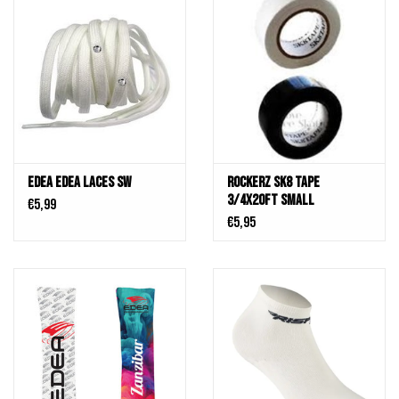
Edea Edea Laces SW
Rockerz SK8 Tape
3/4X20FT Small
€5,99
€5,95