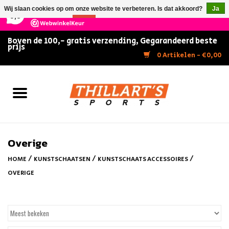
×
147
Reviews
Wij slaan cookies op om onze website te verbeteren. Is dat akkoord?
Ja
9,5
Nee
Meer over cookies »
Boven de 100,- gratis verzending, Gegarandeerd beste
prijs
Home
0 Artikelen - €0,00
Slijpen
Zwemmen
Kunstschaatsen
Overige
/
/
/
HOME
KUNSTSCHAATSEN
KUNSTSCHAATS ACCESSOIRES
Inline Skates
OVERIGE
IJshockey
FITNESS & ULTIMATE SHAPE