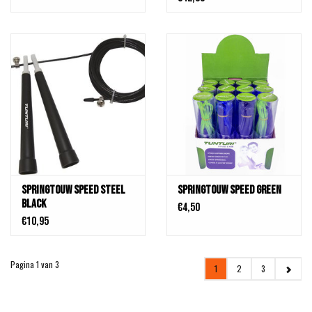
Springtouw Speed STEEL
Springtouw Speed GREEN
BLACK
€4,50
€10,95
Pagina 1 van 3
1
2
3