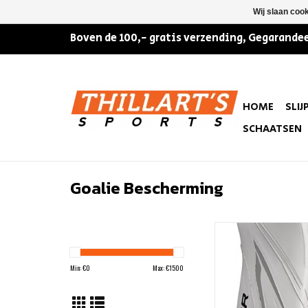
Wij slaan coo
Boven de 100,- gratis verzending, Gegarandee
HOME
SLIJ
SCHAATSEN
Goalie Bescherming
Bauer Blocker Vapor X5
TOEVOEGEN AAN WIN
Min: €
0
Max: €
1500