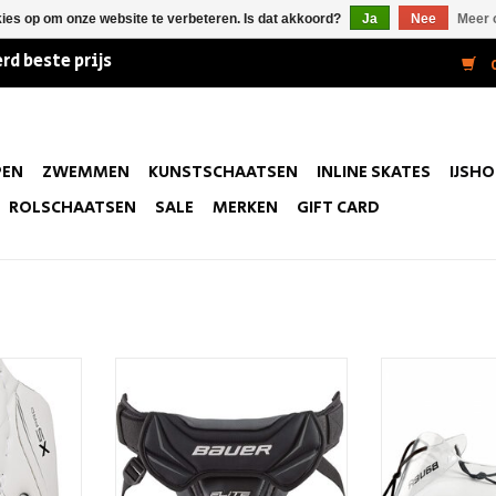
kies op om onze website te verbeteren. Is dat akkoord?
Ja
Nee
Meer 
rd beste prijs
0
PEN
ZWEMMEN
KUNSTSCHAATSEN
INLINE SKATES
IJSH
ROLSCHAATSEN
SALE
MERKEN
GIFT CARD
 Pro Sr Wht
Bauer Elite Goal Jock JR S25
Bauer Goal T
KELWAGEN
TOEVOEGEN AAN WINKELWAGEN
TOEVOEGEN AA