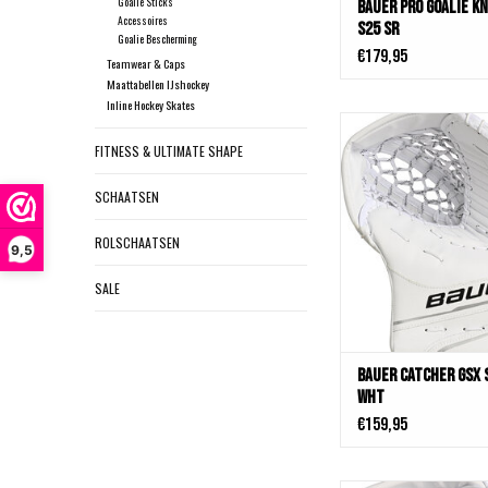
Goalie Sticks
Bauer Pro Goalie K
Accessoires
S25 SR
Goalie Bescherming
€179,95
Teamwear & Caps
Maattabellen IJshockey
Inline Hockey Skates
Bauer Catcher GSX S
FITNESS & ULTIMATE SHAPE
TOEVOEGEN AAN WIN
SCHAATSEN
ROLSCHAATSEN
9,5
SALE
Bauer Catcher GSX 
Wht
€159,95