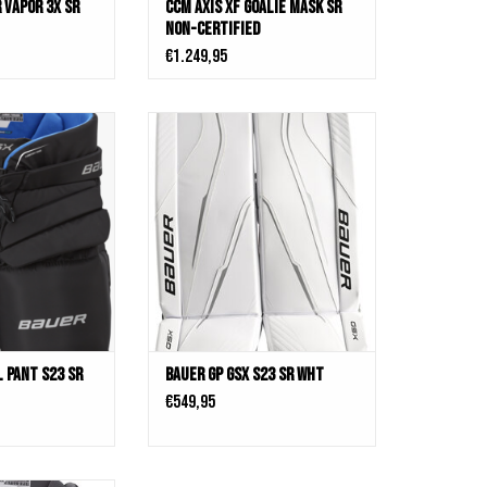
 Vapor 3x SR
CCM Axis XF Goalie Mask SR
Non-Certified
€1.249,95
 Pant s23 Sr Blk
Bauer GP GSX s23 Sr Wht
N WINKELWAGEN
TOEVOEGEN AAN WINKELWAGEN
l Pant s23 Sr
Bauer GP GSX s23 Sr Wht
€549,95