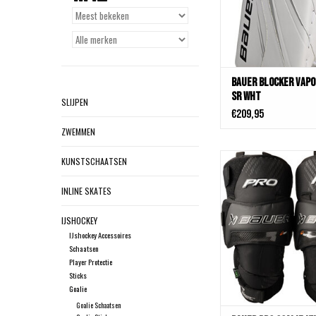
Bauer Blocker Vapo
Sr Wht
SLIJPEN
€209,95
ZWEMMEN
Bauer Pro Goalie Knee 
KUNSTSCHAATSEN
TOEVOEGEN AAN WIN
INLINE SKATES
IJSHOCKEY
IJshockey Accessoires
Schaatsen
Player Protectie
Sticks
Goalie
Goalie Schaatsen