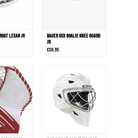
roat Lexan Jr
Bauer GSX Goalie Knee Guard
JR
€59,95
or 3X Sr Wrd
CCM Axis XF Goalie Mask SR Non-
tures a new, deeper
Certified
aight double T, our
TOEVOEGEN AAN WINKELWAGEN
o Spec. Improved
ed materials in the
hand for better
nd durability.