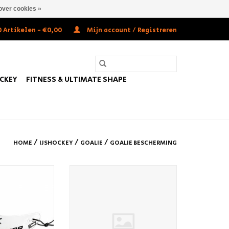
over cookies »
 Artikelen - €0,00
Mijn account / Registreren
OCKEY
FITNESS & ULTIMATE SHAPE
/
/
/
HOME
IJSHOCKEY
GOALIE
GOALIE BESCHERMING
hroat Lexan Jr
Bauer GSX Goalie Knee Guard JR
N WINKELWAGEN