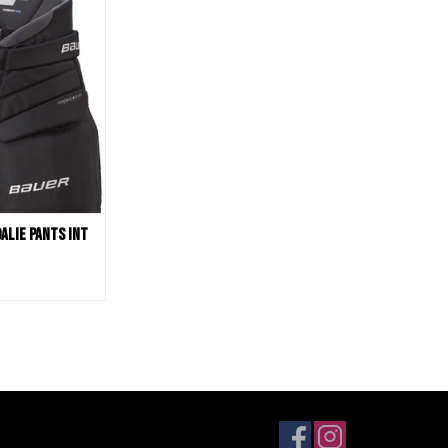
1 With Double Thick
rea ; Cheater Hip
ked Free Flex Pelvic
losure ; Dynamic 2
tion with Double
 ; Thermomax+ Liner
p +1" ; Internal Loo
N WINKELWAGEN
alie Pants Int