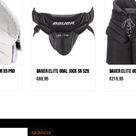
 Pro Sr Wht
Bauer Elite Goal Jock SR S25
2 Belt System ; F
Foams in Thigh A
KELWAGEN
TOEVOEGEN AAN WINKELWAGEN
Blocks added ; Tuc
with Skate Lace C
Flex Leg Protec
adjustment Pillows
; Extension Fit Loo
TOEVOEGEN AA
r X5 Pro
Bauer Elite Goal Jock SR S25
Bauer Elite Go
€69,95
€219,95
ABONNEER