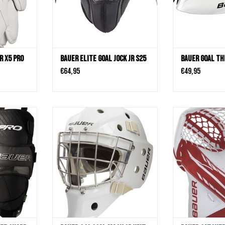
r X5 Pro
Bauer Elite Goal Jock JR S25
Bauer Goal Th
€64,95
€49,95
Guard S25 SR
Bauer 940 Goal Mask Sr Wht s21
Catcher Vap
Larger pocket Fea
KELWAGEN
TOEVOEGEN AAN WINKELWAGEN
pocket with a str
most popular Pr
durability Upgrad
palm and back
protection a