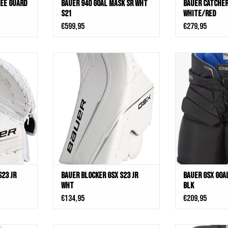
nee Guard
Bauer 940 Goal Mask Sr Wht
Bauer Catcher
s21
White/Red
€599,95
€279,95
23 Jr Wht
Bauer Blocker GSX S23 Jr Wht
Bauer GSX Goal
KELWAGEN
TOEVOEGEN AAN WINKELWAGEN
TOEVOEGEN AA
S23 Jr
Bauer Blocker GSX S23 Jr
Bauer GSX Goa
Wht
Blk
€134,95
€209,95